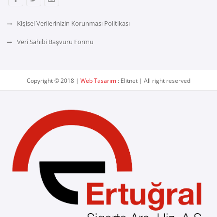
Kişisel Verilerinizin Korunması Politikası
Veri Sahibi Başvuru Formu
Copyright © 2018 |
Web Tasarım
: Elitnet | All right reserved