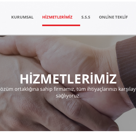
KURUMSAL
HİZMETLERİMİZ
S.S.S
ONLİNE TEKLİF
HİZMETLERİMİZ
e çözüm ortaklığına sahip firmamız, tüm ihtiyaçlarınızı karşıl
sağlıyoruz.