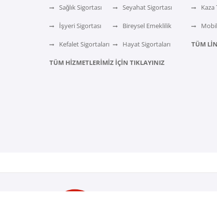
Sağlık Sigortası
Seyahat Sigortası
Kaza 
İşyeri Sigortası
Bireysel Emeklilik
Mobil
Kefalet Sigortaları
Hayat Sigortaları
TÜM LİN
TÜM HİZMETLERİMİZ İÇİN TIKLAYINIZ
SİGORTACILIK ; BİLGİ VE 
birikim, deneyim, uzmanlı