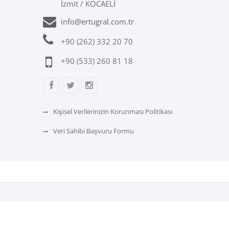
İzmit / KOCAELİ
info@ertugral.com.tr
+90 (262) 332 20 70
+90 (533) 260 81 18
Kişisel Verilerinizin Korunması Politikası
Veri Sahibi Başvuru Formu
Sigorta olarak; profesyonel iş geçmişimizden gelen
i, güvenli ürün, hizmetler ve danışmanlık sunmaya 2000