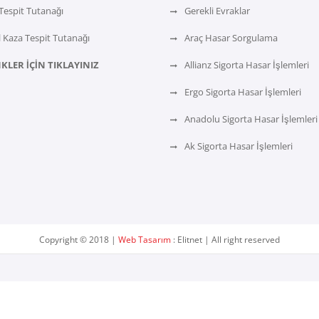
Tespit Tutanağı
Gerekli Evraklar
 Kaza Tespit Tutanağı
Araç Hasar Sorgulama
KLER İÇİN TIKLAYINIZ
Allianz Sigorta Hasar İşlemleri
Ergo Sigorta Hasar İşlemleri
Anadolu Sigorta Hasar İşlemleri
Ak Sigorta Hasar İşlemleri
Copyright © 2018 |
Web Tasarım
: Elitnet | All right reserved
BİRİKİMLE BAŞLAR , HİZMET KALİTE VE GÜVENCESİ İLE DEVAM EDER. Ertuğral 
ğımız ve kurumsal yapımız ile, bireysel ve kurumsal müşterilerimize kalitel